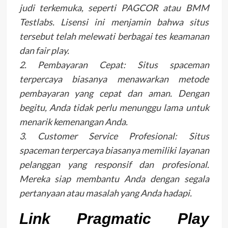
judi terkemuka, seperti PAGCOR atau BMM
Testlabs. Lisensi ini menjamin bahwa situs
tersebut telah melewati berbagai tes keamanan
dan fair play.
2. Pembayaran Cepat: Situs spaceman
terpercaya biasanya menawarkan metode
pembayaran yang cepat dan aman. Dengan
begitu, Anda tidak perlu menunggu lama untuk
menarik kemenangan Anda.
3. Customer Service Profesional: Situs
spaceman terpercaya biasanya memiliki layanan
pelanggan yang responsif dan profesional.
Mereka siap membantu Anda dengan segala
pertanyaan atau masalah yang Anda hadapi.
Link Pragmatic Play