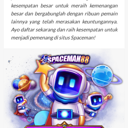
kesempatan besar untuk meraih kemenangan
besar dan bergabunglah dengan ribuan pemain
lainnya yang telah merasakan keuntungannya.
Ayo daftar sekarang dan raih kesempatan untuk
menjadi pemenang di situs Spaceman!