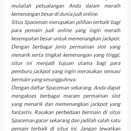
mulailah petualangan Anda dalam meraih
kemenangan besar di dunia judi online.
Situs Spaceman merupakan pilihan terbaik bagi
para pemain judi online yang ingin meraih
kesempatan besar untuk memenangkan jackpot.
Dengan berbagai jenis permainan slot yang
menarik serta tingkat kemenangan yang tinggi,
situs ini menjadi tujuan utama bagi para
pemburu jackpot yang ingin merasakan sensasi
bermain yang sesungguhnya.
Dengan daftar Spaceman sekarang, Anda dapat
mengakses berbagai macam permainan slot
yang menarik dan memenangkan jackpot yang
fantastis. Rasakan perbedaan bermain di situs
Spaceman gacor sekarang dan jadilah salah satu
pemain terbaik di situs ini. Jangan lewatkan