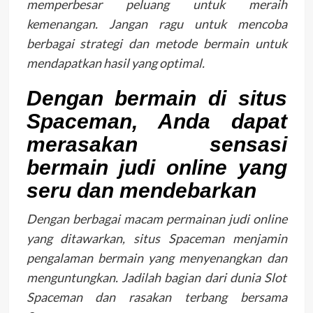
memperbesar peluang untuk meraih
kemenangan. Jangan ragu untuk mencoba
berbagai strategi dan metode bermain untuk
mendapatkan hasil yang optimal.
Dengan bermain di situs
Spaceman, Anda dapat
merasakan sensasi
bermain judi online yang
seru dan mendebarkan
Dengan berbagai macam permainan judi online
yang ditawarkan, situs Spaceman menjamin
pengalaman bermain yang menyenangkan dan
menguntungkan. Jadilah bagian dari dunia Slot
Spaceman dan rasakan terbang bersama