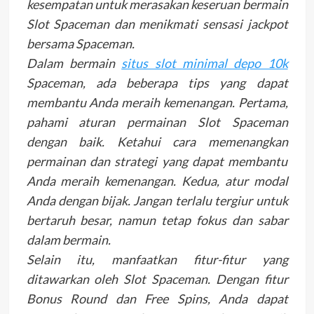
kesempatan untuk merasakan keseruan bermain
Slot Spaceman dan menikmati sensasi jackpot
bersama Spaceman.
Dalam bermain
situs slot minimal depo 10k
Spaceman, ada beberapa tips yang dapat
membantu Anda meraih kemenangan. Pertama,
pahami aturan permainan Slot Spaceman
dengan baik. Ketahui cara memenangkan
permainan dan strategi yang dapat membantu
Anda meraih kemenangan. Kedua, atur modal
Anda dengan bijak. Jangan terlalu tergiur untuk
bertaruh besar, namun tetap fokus dan sabar
dalam bermain.
Selain itu, manfaatkan fitur-fitur yang
ditawarkan oleh Slot Spaceman. Dengan fitur
Bonus Round dan Free Spins, Anda dapat