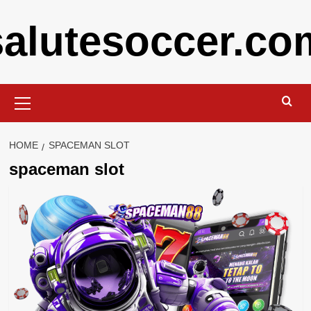
Skip
salutesoccer.co
to
content
Primary
Menu
HOME
SPACEMAN SLOT
spaceman slot