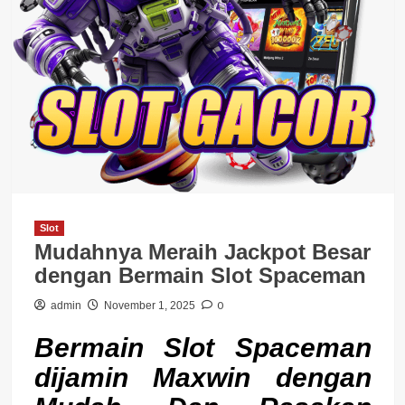
Slot
Mudahnya Meraih Jackpot Besar
dengan Bermain Slot Spaceman
0
admin
November 1, 2025
Bermain Slot Spaceman
dijamin Maxwin dengan