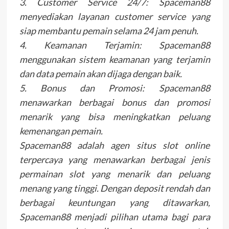
3. Customer Service 24/7: Spaceman88
menyediakan layanan customer service yang
siap membantu pemain selama 24 jam penuh.
4. Keamanan Terjamin: Spaceman88
menggunakan sistem keamanan yang terjamin
dan data pemain akan dijaga dengan baik.
5. Bonus dan Promosi: Spaceman88
menawarkan berbagai bonus dan promosi
menarik yang bisa meningkatkan peluang
kemenangan pemain.
Spaceman88 adalah agen situs slot online
terpercaya yang menawarkan berbagai jenis
permainan slot yang menarik dan peluang
menang yang tinggi. Dengan deposit rendah dan
berbagai keuntungan yang ditawarkan,
Spaceman88 menjadi pilihan utama bagi para