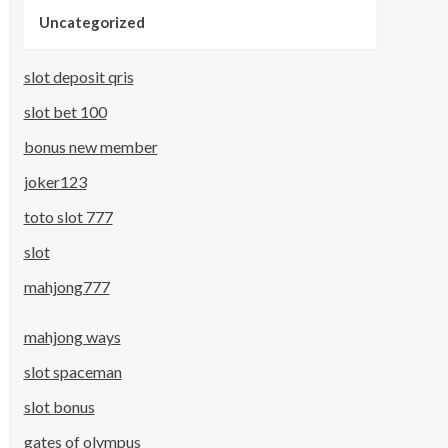
Uncategorized
slot deposit qris
slot bet 100
bonus new member
joker123
toto slot 777
slot
mahjong777
mahjong ways
slot spaceman
slot bonus
gates of olympus