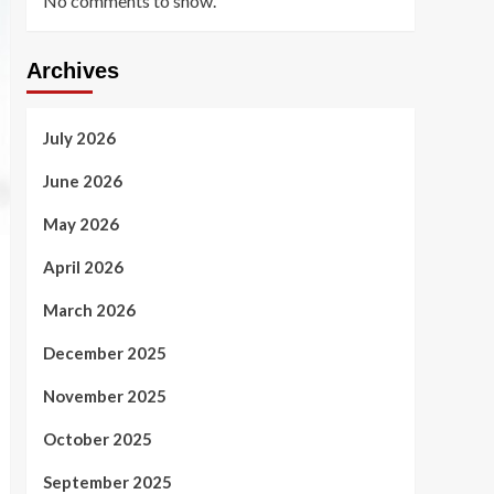
No comments to show.
Archives
July 2026
June 2026
May 2026
April 2026
March 2026
December 2025
November 2025
October 2025
September 2025