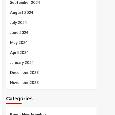
September 2024
August 2024
July 2024
June 2024
May 2024
April 2024
January 2024
December 2023
November 2023
Categories
Bonus New Member