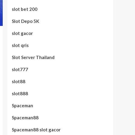
slot bet 200
Slot Depo 5K
slot gacor
slot qris
Slot Server Thailand
slot777
slot88
slot888
Spaceman
Spaceman88
Spaceman88 slot gacor