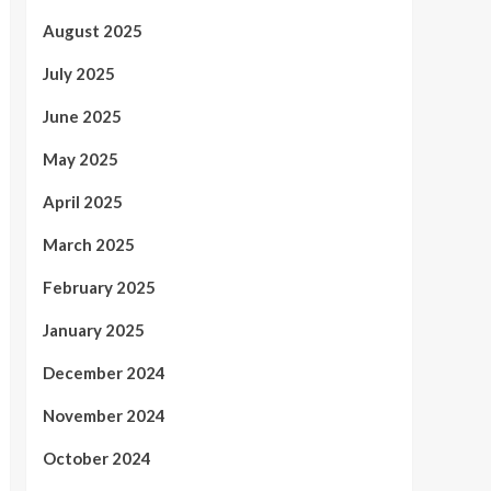
August 2025
July 2025
June 2025
May 2025
April 2025
March 2025
February 2025
January 2025
December 2024
November 2024
October 2024